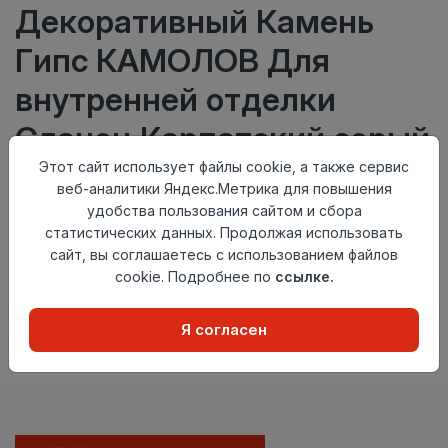
Декоративный Камень
Гипс КАМОЛОВ Для
внутренней отделки
Сланец Карпатский серый
Этот сайт использует файлы cookie, а также сервис
0,84/40,32/48 400х95х12
веб-аналитики Яндекс.Метрика для повышения
удобства пользования сайтом и сбора
статистических данных. Продолжая использовать
Нет в наличии
сайт, вы соглашаетесь с использованием файлов
cookie. Подробнее по
ссылке.
Внимание! Внешний вид товара может отличаться от
представленного на настоящем сайте. Проверяйте
наличие необходимых характеристик и комплектации
Я согласен
в момент приобретения товара.