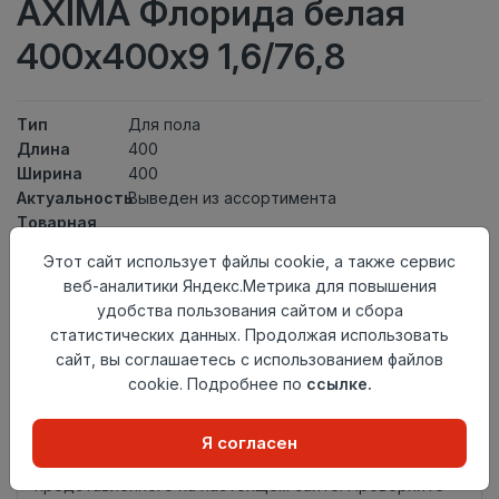
AXIMA Флорида белая
400х400х9 1,6/76,8
Тип
Для пола
Длина
400
Ширина
400
Актуальность
Выведен из ассортимента
Товарная
Керамическая Плитка
группа
Этот сайт использует файлы cookie, а также сервис
Толщина
9
веб-аналитики Яндекс.Метрика для повышения
Поверхность
матовая
удобства пользования сайтом и сбора
Страна
Россия
статистических данных. Продолжая использовать
происхождения
сайт, вы соглашаетесь с использованием файлов
Номер
Книга с коллекциями
cookie. Подробнее по
ссылке.
комплекта
Нет в наличии
Я согласен
Внимание! Внешний вид товара может отличаться от
представленного на настоящем сайте. Проверяйте