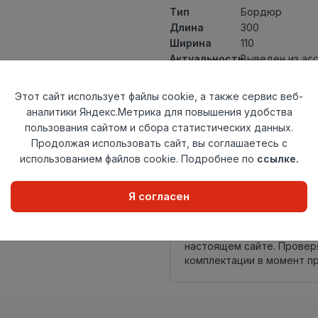
Тип
Бордюр
Длина
300
Ширина
110
Актуальность
Выведен из ас
Товарная
Керамическая 
группа
Этот сайт использует файлы cookie, а также сервис веб-
Толщина
9
аналитики Яндекс.Метрика для повышения удобства
Поверхность
глянцевая
пользования сайтом и сбора статистических данных.
Страна
Продолжая использовать сайт, вы соглашаетесь с
Россия
происхождения
использованием файлов cookie. Подробнее по
ссылке.
Осталось
16 шт
Я согласен
Внимание! Внешний вид т
настоящем сайте. Провер
комплектации в момент п