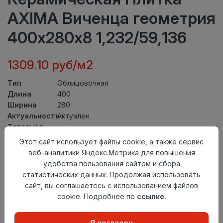
AXIMA Виченца геометрия
400х280х8 1,232/59,136
1309.10 руб/м2
Тип
Облицовочная
Длина
400
Ширина
280
Актуальность
Актуален
Товарная
Керамическая Плитка
группа
Этот сайт использует файлы cookie, а также сервис
Толщина
8
веб-аналитики Яндекс.Метрика для повышения
Поверхность
глянцевая
удобства пользования сайтом и сбора
Страна
статистических данных. Продолжая использовать
Россия
происхождения
сайт, вы соглашаетесь с использованием файлов
Номер
cookie. Подробнее по
ссылке.
Книга с коллекциями
комплекта
Я согласен
Осталось
4 упак