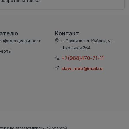
риобретения товара.
вателю
Контакт
конфиденциальности
г. Славянк-на-Кубани, ул.
Школьная 264
ферты
+7(988)470-71-11
slaw_metr@mail.ru
ктер и не является публичной офертой.