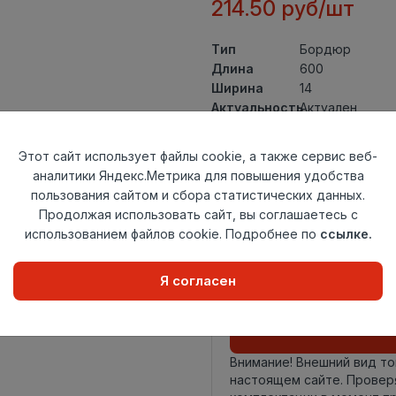
214.50 руб/шт
Тип
Бордюр
Длина
600
Ширина
14
Актуальность
Актуален
Товарная
Керамическая 
группа
Этот сайт использует файлы cookie, а также сервис веб-
Толщина
8
аналитики Яндекс.Метрика для повышения удобства
Поверхность
матовая
пользования сайтом и сбора статистических данных.
Страна
Продолжая использовать сайт, вы соглашаетесь с
Россия
происхождения
использованием файлов cookie. Подробнее по
ссылке.
Номер
Книга с коллек
комплекта
Я согласен
Осталось
107 шт
Внимание! Внешний вид т
настоящем сайте. Провер