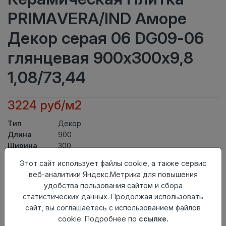
PRIMAVERA/IND Аморе
Декор серая 06 DG09-06
глянцевая 900х300х9,8
1,08/73,44
3224 руб/м2
Тип
Декор
Длина
900
Ширина
300
Актуальность
Актуален
Этот сайт использует файлы cookie, а также сервис
Товарная
Керамическая Плитка
веб-аналитики Яндекс.Метрика для повышения
группа
удобства пользования сайтом и сбора
Толщина
9,8
статистических данных. Продолжая использовать
Поверхность
глянцевая
сайт, вы соглашаетесь с использованием файлов
Страна
Индия
cookie. Подробнее по
ссылке.
происхождения