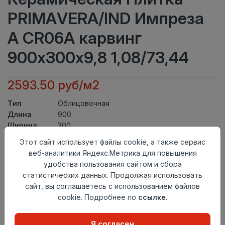
PRIMAVERA/IND Импреза
А CR06A карвинг
900х300х9,8 1,08/73,44
2593.50 руб/м2
Тип
Облицовочная
Длина
900
Ширина
300
Актуальность
Выведен из ассортимента
Этот сайт использует файлы cookie, а также сервис
Товарная
веб-аналитики Яндекс.Метрика для повышения
Керамическая Плитка
группа
удобства пользования сайтом и сбора
Толщина
9,8
статистических данных. Продолжая использовать
Поверхность
карвинг
сайт, вы соглашаетесь с использованием файлов
Страна
cookie. Подробнее по
ссылке.
Индия
происхождения
Осталось
19 упак
Я согласен