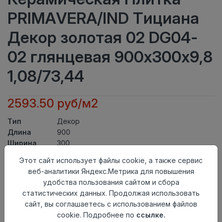
PRIMAVERA/IND Тициана
Декор золотая 02 DG04-
02 глянцевая 900х300х9,8
1,08/73,44
2593.50 руб/м2
Тип
Декор
Длина
900
Ширина
300
Актуальность
Выведен из ассортимента
Этот сайт использует файлы cookie, а также сервис
Товарная
Керамическая Плитка
веб-аналитики Яндекс.Метрика для повышения
группа
удобства пользования сайтом и сбора
Толщина
9,8
статистических данных. Продолжая использовать
Поверхность
глянцевая
сайт, вы соглашаетесь с использованием файлов
Страна
Индия
cookie. Подробнее по
ссылке.
происхождения