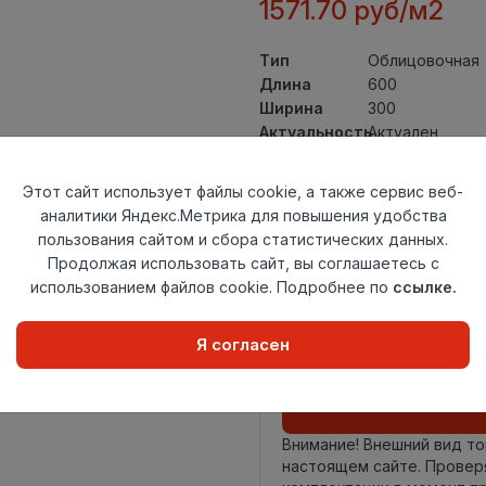
1571.70 руб/м2
Тип
Облицовочная
Длина
600
Ширина
300
Актуальность
Актуален
Товарная
Керамическая 
группа
Этот сайт использует файлы cookie, а также сервис веб-
Толщина
8,5
аналитики Яндекс.Метрика для повышения удобства
Поверхность
матовая
пользования сайтом и сбора статистических данных.
Страна
Продолжая использовать сайт, вы соглашаетесь с
Киргизия
происхождения
использованием файлов cookie. Подробнее по
ссылке.
Номер
Книга с коллек
комплекта
Я согласен
Осталось
1623 упак
Внимание! Внешний вид т
настоящем сайте. Провер