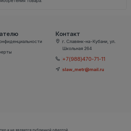
риобретения товара.
вателю
Контакт
конфиденциальности
г. Славянк-на-Кубани, ул.
Школьная 264
ферты
+7(988)470-71-11
slaw_metr@mail.ru
ктер и не является публичной офертой.