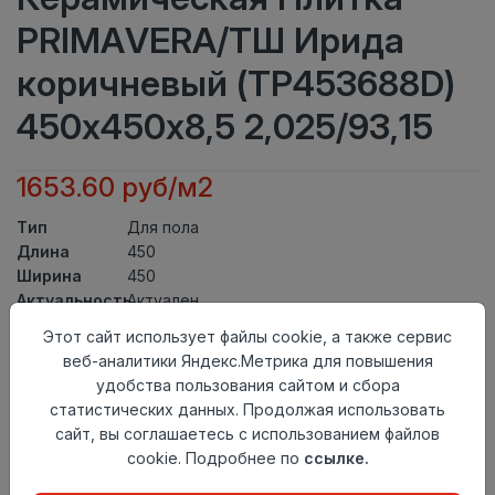
PRIMAVERA/ТШ Ирида
коричневый (ТР453688D)
450х450х8,5 2,025/93,15
1653.60 руб/м2
Тип
Для пола
Длина
450
Ширина
450
Актуальность
Актуален
Товарная
Этот сайт использует файлы cookie, а также сервис
Керамическая Плитка
группа
веб-аналитики Яндекс.Метрика для повышения
Толщина
8,5
удобства пользования сайтом и сбора
Поверхность
матовая
статистических данных. Продолжая использовать
Страна
сайт, вы соглашаетесь с использованием файлов
Киргизия
происхождения
cookie. Подробнее по
ссылке.
Номер
Книга с коллекциями
комплекта