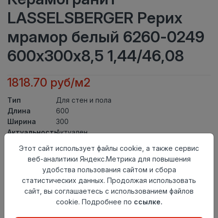
LASSELSBERGER Рерих
мрамор белый 6260-0249
600х300х8,5 1,44/46,08
1818.70 руб/м2
Тип
Для стен и пола
Длина
600
Ширина
300
Актуальность
Актуален
Товарная
Этот сайт использует файлы cookie, а также сервис
Керамогранит
группа
веб-аналитики Яндекс.Метрика для повышения
Толщина
8,5
удобства пользования сайтом и сбора
Поверхность
матовая
статистических данных. Продолжая использовать
Страна
сайт, вы соглашаетесь с использованием файлов
Россия
происхождения
cookie. Подробнее по
ссылке.
Номер
Лесенка 30*60 №2
комплекта