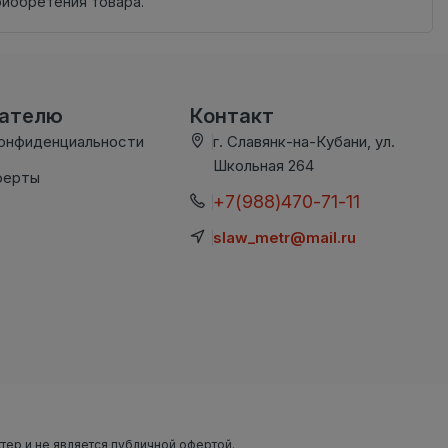
риобретения товара.
вателю
Контакт
конфиденциальности
г. Славянк-на-Кубани, ул.
Школьная 264
ферты
+7(988)470-71-11
slaw_metr@mail.ru
ктер и не является публичной офертой.