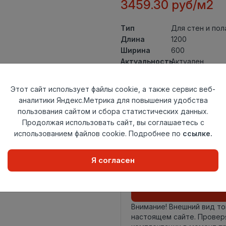
3459.30 руб/м2
Тип
Для стен и пол
Длина
1200
Ширина
600
Актуальность
Актуален
Товарная
Керамогранит
группа
Этот сайт использует файлы cookie, а также сервис веб-
Толщина
9
аналитики Яндекс.Метрика для повышения удобства
Поверхность
полированный
пользования сайтом и сбора статистических данных.
Страна
Продолжая использовать сайт, вы соглашаетесь с
Индия
происхождения
использованием файлов cookie. Подробнее по
ссылке.
Номер
К22
комплекта
Я согласен
Осталось
34 шт
Внимание! Внешний вид т
настоящем сайте. Провер