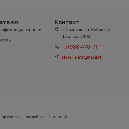
вателю
Контакт
конфиденциальности
г. Славянк-на-Кубани, ул.
Школьная 264
ферты
+7(988)470-71-11
slaw_metr@mail.ru
ктер и не является публичной офертой.