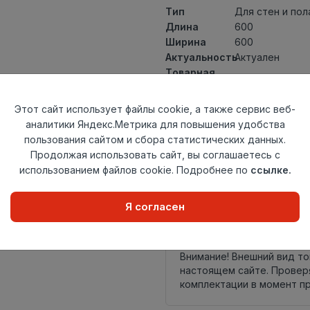
Тип
Для стен и пол
Длина
600
Ширина
600
Актуальность
Актуален
Товарная
Керамогранит
группа
Толщина
9
Этот сайт использует файлы cookie, а также сервис веб-
Поверхность
карвинг
аналитики Яндекс.Метрика для повышения удобства
Страна
пользования сайтом и сбора статистических данных.
Индия
происхождения
Продолжая использовать сайт, вы соглашаетесь с
Номер
использованием файлов cookie. Подробнее по
ссылке.
К5
комплекта
Я согласен
Осталось
56 шт
Внимание! Внешний вид т
настоящем сайте. Провер
комплектации в момент п