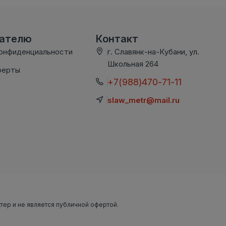
вателю
Контакт
конфиденциальности
г. Славянк-на-Кубани, ул.
Школьная 264
ферты
+7(988)470-71-11
slaw_metr@mail.ru
ктер и не является публичной офертой.