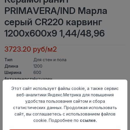
PRIMAVERA/IND Марла
серый CR220 карвинг
1200х600х9 1,44/48,96
3723.20 руб/м2
Тип
Для стен и пола
Длина
1200
Ширина
600
Актуальность
Актуален
Товарная
Этот сайт использует файлы cookie, а также сервис
Керамогранит
группа
веб-аналитики Яндекс.Метрика для повышения
Толщина
9
удобства пользования сайтом и сбора
Поверхность
карвинг
статистических данных. Продолжая использовать
Страна
сайт, вы соглашаетесь с использованием файлов
Индия
происхождения
cookie. Подробнее по
ссылке.
Номер
К19
комплекта