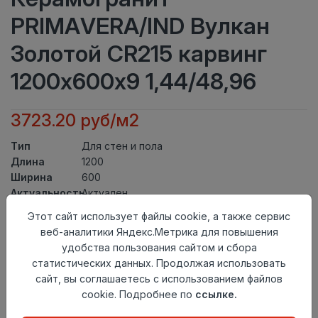
PRIMAVERA/IND Вулкан
Золотой CR215 карвинг
1200х600х9 1,44/48,96
3723.20 руб/м2
Тип
Для стен и пола
Длина
1200
Ширина
600
Актуальность
Актуален
Товарная
Этот сайт использует файлы cookie, а также сервис
Керамогранит
группа
веб-аналитики Яндекс.Метрика для повышения
Толщина
9
удобства пользования сайтом и сбора
Поверхность
карвинг
статистических данных. Продолжая использовать
Страна
сайт, вы соглашаетесь с использованием файлов
Индия
происхождения
cookie. Подробнее по
ссылке.
Номер
К1-3
комплекта