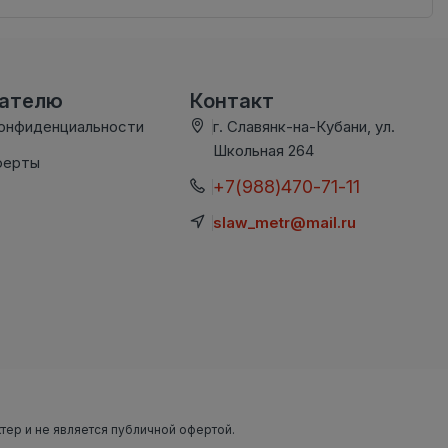
вателю
Контакт
конфиденциальности
г. Славянк-на-Кубани, ул.
Школьная 264
ферты
+7(988)470-71-11
slaw_metr@mail.ru
ктер и не является публичной офертой.