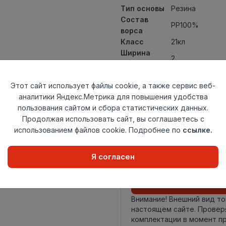
Тип основы
Резина
Состав
PP100%
ворса
Класс
21кл
Ширина
2
рулона
Актуальность
Актуален
Этот сайт использует файлы cookie, а также сервис веб-
Вид
Искусственная
аналитики Яндекс.Метрика для повышения удобства
ковролина
пользования сайтом и сбора статистических данных.
Страна
Китай
Продолжая использовать сайт, вы соглашаетесь с
происхождения
использованием файлов cookie. Подробнее по
ссылке.
Осталось
25.0 пог. м
Я согласен
Внимание! Внешний вид т
настоящем сайте. Провер
комплектации в момент п