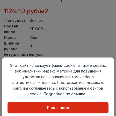
1128.40 руб/м2
Тип основы
Войлок
Состав
PP100%
ворса
Класс
21кл
Ширина
4
рулона
Актуальность
Актуален
Вид
Ковролин тафтинговый
Этот сайт использует файлы cookie, а также сервис
ковролина
веб-аналитики Яндекс.Метрика для повышения
Страна
Россия
удобства пользования сайтом и сбора
происхождения
статистических данных. Продолжая использовать
Осталось
0.05 пог. м
сайт, вы соглашаетесь с использованием файлов
cookie. Подробнее по
ссылке.
Я согласен
Добавить в корзину