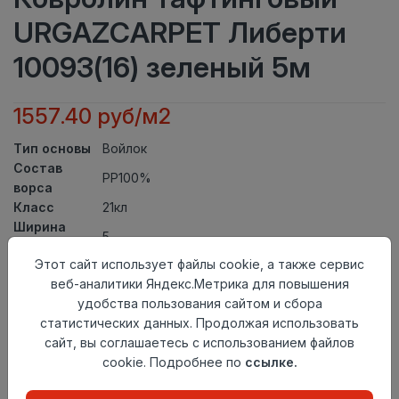
URGAZCARPET Либерти
10093(16) зеленый 5м
1557.40 руб/м2
Тип основы
Войлок
Состав
PP100%
ворса
Класс
21кл
Ширина
5
рулона
Этот сайт использует файлы cookie, а также сервис
Актуальность
Актуален
веб-аналитики Яндекс.Метрика для повышения
Вид
Ковролин тафтинговый
удобства пользования сайтом и сбора
ковролина
статистических данных. Продолжая использовать
Страна
Узбекистан
сайт, вы соглашаетесь с использованием файлов
происхождения
cookie. Подробнее по
ссылке.
Осталось
25.0 пог. м