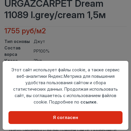
URGAZCARPET Dream
11089 l.grey/cream 1,5м
1755 руб/м2
Тип основы
Джут
Состав
PP100%
ворса
Класс
21кл
Ширина
Этот сайт использует файлы cookie, а также сервис
1,5
рулона
веб-аналитики Яндекс.Метрика для повышения
Актуальность
Актуален
удобства пользования сайтом и сбора
Вид
статистических данных. Продолжая использовать
Ковролин тканный
ковролина
сайт, вы соглашаетесь с использованием файлов
Страна
cookie. Подробнее по
ссылке.
Узбекистан
происхождения
Нет в наличии
Я согласен
Внимание! Внешний вид товара может отличаться от
представленного на настоящем сайте. Проверяйте