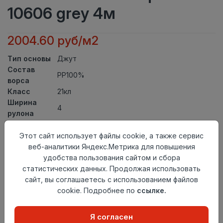
10606 grey 4м
2004.60 руб/м2
Тип основы
Джут
Состав
PP100%
ворса
Класс
21кл
Ширина
4
рулона
Актуальность
Актуален
Вид
Этот сайт использует файлы cookie, а также сервис
Ковролин тканный
ковролина
веб-аналитики Яндекс.Метрика для повышения
Страна
удобства пользования сайтом и сбора
Узбекистан
происхождения
статистических данных. Продолжая использовать
сайт, вы соглашаетесь с использованием файлов
Осталось
23.0 пог. м
cookie. Подробнее по
ссылке.
Я согласен