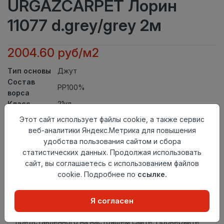
URGAZCARPET Лорин
11077 d.grey/grey 2м
2004.60 руб/м2
Тип основы
Джут
Состав
PP100%
ворса
Класс
21кл
Ширина
Этот сайт использует файлы cookie, а также сервис
2
рулона
веб-аналитики Яндекс.Метрика для повышения
Актуальность
Актуален
удобства пользования сайтом и сбора
Вид
статистических данных. Продолжая использовать
Ковролин тканный
ковролина
сайт, вы соглашаетесь с использованием файлов
Страна
cookie. Подробнее по
ссылке.
Узбекистан
происхождения
Нет в наличии
Я согласен
Внимание! Внешний вид товара может отличаться от
представленного на настоящем сайте. Проверяйте