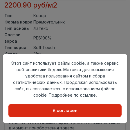
2200.90 руб/м2
Тип
Ковер
Форма ковра
Прямоугольник
Тип основы
Латекс
Состав
PES100%
ворса
Тип ворса
Soft Touch
Класс
21кл
Длина
1,1
Этот сайт использует файлы cookie, а также сервис
Ширина
0,6
веб-аналитики Яндекс.Метрика для повышения
Страна
удобства пользования сайтом и сбора
Турция
происхождения
статистических данных. Продолжая использовать
сайт, вы соглашаетесь с использованием файлов
Осталось
1 шт
cookie. Подробнее по
ссылке.
Добавить в корзину
Я согласен
Внимание! Внешний вид товара может отличаться от
представленного на настоящем сайте. Проверяйте
наличие необходимых характеристик и комплектации
в момент приобретения товара.