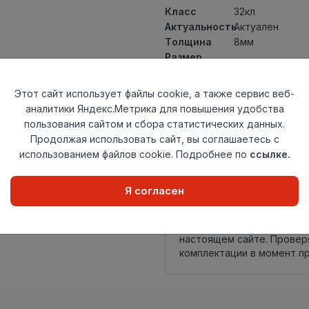
Класс
32кл
Актуальность
Актуален
Толщина
8мм
Размер
1200×191мм
доски
Теплый пол
до +27 градус
Этот сайт использует файлы cookie, а также сервис веб-
Фаска
4V
аналитики Яндекс.Метрика для повышения удобства
Замок
L2C/ Click to Fit
пользования сайтом и сбора статистических данных.
Страна
Продолжая использовать сайт, вы соглашаетесь с
Турция
происхождения
использованием файлов cookie. Подробнее по
ссылке.
Осталось
73 упак
Я согласен
Внимание! Внешний вид т
настоящем сайте. Провер
комплектации в момент п