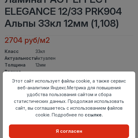
ELEGANCE 12/33 PRK904
Альпы 33кл 12мм (1,108)
2704 руб/м2
Класс
33кл
Актуальность
Актуален
Толщина
12мм
Размер
1195×154,5мм
доски
Этот сайт использует файлы cookie, а также сервис
Теплый пол
до +27 градусов
веб-аналитики Яндекс.Метрика для повышения
Фаска
4V
удобства пользования сайтом и сбора
Замок
L2C/ Click to Fit
статистических данных. Продолжая использовать
Страна
сайт, вы соглашаетесь с использованием файлов
Турция
происхождения
cookie. Подробнее по
ссылке.
Осталось
42 упак
Я согласен
Добавить в корзину