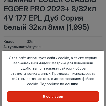
EGGER PRO 2023+ 8/32кл
4V 177 EPL Дуб Сория
белый 32кл 8мм (1,995)
Класс
32кл
Актуальность
Актуален
Толщина
8мм
Размер
Этот сайт использует файлы cookie, а также сервис
1292×193мм
доски
веб-аналитики Яндекс.Метрика для повышения
Теплый пол
до +27 градусов
удобства пользования сайтом и сбора
Фаска
4V
статистических данных. Продолжая использовать
Замок
Clic It
сайт, вы соглашаетесь с использованием файлов
Страна
cookie. Подробнее по
ссылке.
Россия
происхождения
Я согласен
Нет в наличии
Внимание! Внешний вид товара может отличаться от