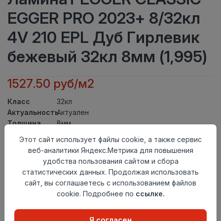
EGGER PRO 2023+ 8/32кл
4V 210 EPL Дуб Гирлевик
бежевый 32кл 8мм (1,995)
1527.50 руб/м2
Класс
32кл
Актуальность
Актуален
Толщина
8мм
Размер
Этот сайт использует файлы cookie, а также сервис
1292×193мм
доски
веб-аналитики Яндекс.Метрика для повышения
Теплый пол
до +27 градусов
удобства пользования сайтом и сбора
Фаска
4V
статистических данных. Продолжая использовать
Замок
Clic It
сайт, вы соглашаетесь с использованием файлов
Страна
cookie. Подробнее по
ссылке.
Россия
происхождения
Осталось
7 упак
Я согласен