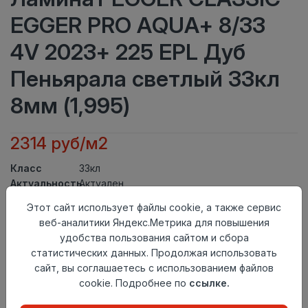
EGGER PRO AQUA+ 8/33
4V 2023+ 225 EPL Дуб
Пеньярала светлый 33кл
8мм (1,995)
2314 руб/м2
Класс
33кл
Актуальность
Актуален
Толщина
8мм
Этот сайт использует файлы cookie, а также сервис
Размер
1292×193мм
веб-аналитики Яндекс.Метрика для повышения
доски
удобства пользования сайтом и сбора
Теплый пол
до +27 градусов
статистических данных. Продолжая использовать
Фаска
4V
сайт, вы соглашаетесь с использованием файлов
Замок
Clic It
cookie. Подробнее по
ссылке.
Страна
Россия
происхождения