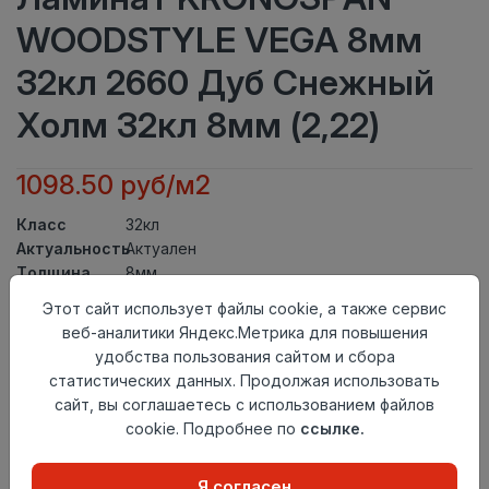
WOODSTYLE VEGA 8мм
32кл 2660 Дуб Снежный
Холм 32кл 8мм (2,22)
1098.50 руб/м2
Класс
32кл
Актуальность
Актуален
Толщина
8мм
Размер
Этот сайт использует файлы cookie, а также сервис
1285×192мм
доски
веб-аналитики Яндекс.Метрика для повышения
Теплый пол
до +27 градусов
удобства пользования сайтом и сбора
Фаска
Без фаски
статистических данных. Продолжая использовать
Замок
Twin Click
сайт, вы соглашаетесь с использованием файлов
Страна
cookie. Подробнее по
ссылке.
Беларусь
происхождения
Осталось
2 упак
Я согласен