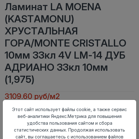
Ламинат LA MOENA
(KASTAMONU)
ХРУСТАЛЬНАЯ
ГОРА/MONTE CRISTALLO
10мм 33кл 4V LM-14 ДУБ
АДРИАНО 33кл 10мм
(1,975)
3109.60 руб/м2
Класс
33кл
Этот сайт использует файлы cookie, а также сервис
Актуальность
Актуален
веб-аналитики Яндекс.Метрика для повышения
Толщина
10мм
удобства пользования сайтом и сбора
Размер
статистических данных. Продолжая использовать
1380×159мм
доски
сайт, вы соглашаетесь с использованием файлов