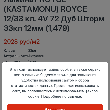
(KASTAMONU) ROYCE
12/33 кл. 4V 72 Дуб Шторм
33кл 12мм (1,479)
2028 руб/м2
Класс
33кл
Актуальность
Актуален
Толщина
12мм
Размер
Этот сайт использует файлы cookie, а также сервис
1380×134мм
доски
веб-аналитики Яндекс.Метрика для повышения
Теплый пол
до +27 градусов
удобства пользования сайтом и сбора
Фаска
4V
статистических данных. Продолжая использовать
Замок
UNICLIC
сайт, вы соглашаетесь с использованием файлов
Страна
cookie. Подробнее по
ссылке.
Россия
происхождения
Осталось
38 упак
Я согласен