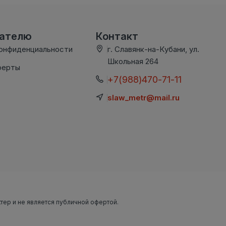
вателю
Контакт
конфиденциальности
г. Славянк-на-Кубани, ул.
Школьная 264
ферты
+7(988)470-71-11
slaw_metr@mail.ru
ктер и не является публичной офертой.