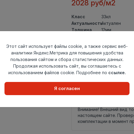
2028 руб/м2
Класс
33кл
Актуальность
Актуален
Толщина
12мм
Размер
1380×134мм
доски
Этот сайт использует файлы cookie, а также сервис веб-
Теплый пол
до +27 градус
аналитики Яндекс.Метрика для повышения удобства
Фаска
4V
пользования сайтом и сбора статистических данных.
Замок
UNICLIC
Продолжая использовать сайт, вы соглашаетесь с
Страна
использованием файлов cookie. Подробнее по
ссылке.
Россия
происхождения
Я согласен
Осталось
159 упак
Внимание! Внешний вид т
настоящем сайте. Провер
комплектации в момент п