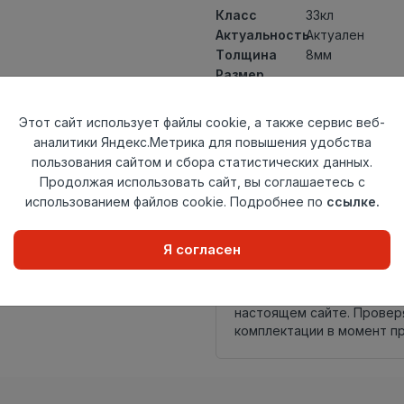
Класс
33кл
Актуальность
Актуален
Толщина
8мм
Размер
1292×194мм
доски
Теплый пол
до +27 градус
Этот сайт использует файлы cookie, а также сервис веб-
Фаска
4V
аналитики Яндекс.Метрика для повышения удобства
Замок
TС-Lock
пользования сайтом и сбора статистических данных.
Страна
Продолжая использовать сайт, вы соглашаетесь с
Россия
происхождения
использованием файлов cookie. Подробнее по
ссылке.
Осталось
1 упак
Я согласен
Внимание! Внешний вид т
настоящем сайте. Провер
комплектации в момент п