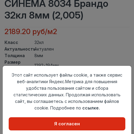
СИНЕМА 8034 Брандо
32кл 8мм (2,005)
2189.20 руб/м2
Класс
32кл
Актуальность
Актуален
Толщина
8мм
Размер
1292×194мм
доски
Этот сайт использует файлы cookie, а также сервис
Теплый пол
до +27 градусов
веб-аналитики Яндекс.Метрика для повышения
Фаска
4V
удобства пользования сайтом и сбора
Замок
TС-Lock
статистических данных. Продолжая использовать
Страна
Россия
сайт, вы соглашаетесь с использованием файлов
происхождения
cookie. Подробнее по
ссылке.
Осталось
3 упак
Я согласен
Добавить в корзину
Внимание! Внешний вид товара может отличаться от