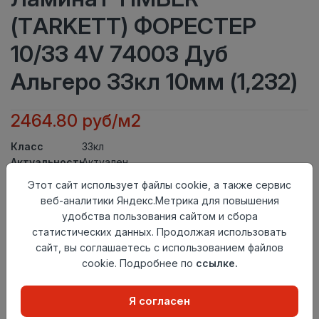
(TARKETT) ФОРЕСТЕР
10/33 4V 74003 Дуб
Альгеро 33кл 10мм (1,232)
2464.80 руб/м2
Класс
33кл
Актуальность
Актуален
Толщина
10мм
Этот сайт использует файлы cookie, а также сервис
Размер
веб-аналитики Яндекс.Метрика для повышения
1292×159мм
доски
удобства пользования сайтом и сбора
Теплый пол
до +27 градусов
статистических данных. Продолжая использовать
Фаска
4V
сайт, вы соглашаетесь с использованием файлов
Замок
TС-Lock
cookie. Подробнее по
ссылке.
Страна
Россия
происхождения
Я согласен
Нет в наличии