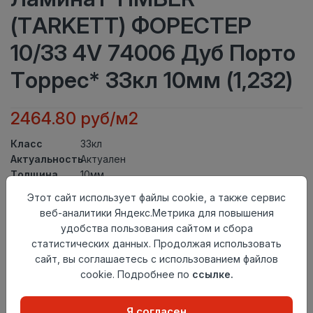
(TARKETT) ФОРЕСТЕР
10/33 4V 74006 Дуб Порто
Торрес* 33кл 10мм (1,232)
2464.80 руб/м2
Класс
33кл
Актуальность
Актуален
Толщина
10мм
Размер
Этот сайт использует файлы cookie, а также сервис
1292×159мм
доски
веб-аналитики Яндекс.Метрика для повышения
Теплый пол
до +27 градусов
удобства пользования сайтом и сбора
Фаска
4V
статистических данных. Продолжая использовать
Замок
TС-Lock
сайт, вы соглашаетесь с использованием файлов
Страна
cookie. Подробнее по
ссылке.
Россия
происхождения
Осталось
65 упак
Я согласен