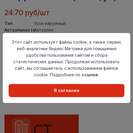
24.70 руб/шт
Тип
Угол наружный
Актуальность
Актуален
Материал
ПВХ
Этот сайт использует файлы cookie, а также сервис
Осталось
200 шт
веб-аналитики Яндекс.Метрика для повышения
удобства пользования сайтом и сбора
Добавить в корзину
статистических данных. Продолжая использовать
сайт, вы соглашаетесь с использованием файлов
Внимание! Внешний вид товара может отличаться от
представленного на настоящем сайте. Проверяйте
cookie. Подробнее по
ссылке.
наличие необходимых характеристик и комплектации
в момент приобретения товара.
Я согласен