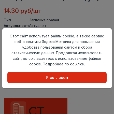
14.30 руб/шт
Тип
Заглушка правая
Актуальность
Актуален
Материал
ПВХ
Этот сайт использует файлы cookie, а также сервис
Осталось
12 шт
веб-аналитики Яндекс.Метрика для повышения
удобства пользования сайтом и сбора
Добавить в корзину
статистических данных. Продолжая использовать
сайт, вы соглашаетесь с использованием файлов
Внимание! Внешний вид товара может отличаться от
представленного на настоящем сайте. Проверяйте
cookie. Подробнее по
ссылке.
наличие необходимых характеристик и комплектации
в момент приобретения товара.
Я согласен