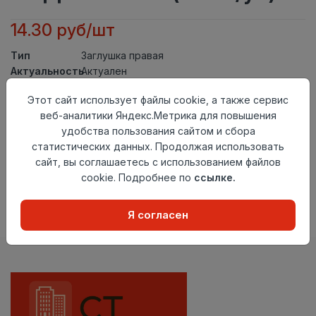
14.30 руб/шт
Тип
Заглушка правая
Актуальность
Актуален
Материал
ПВХ
Этот сайт использует файлы cookie, а также сервис
Осталось
28 шт
веб-аналитики Яндекс.Метрика для повышения
удобства пользования сайтом и сбора
Добавить в корзину
статистических данных. Продолжая использовать
сайт, вы соглашаетесь с использованием файлов
Внимание! Внешний вид товара может отличаться от
представленного на настоящем сайте. Проверяйте
cookie. Подробнее по
ссылке.
наличие необходимых характеристик и комплектации
в момент приобретения товара.
Я согласен