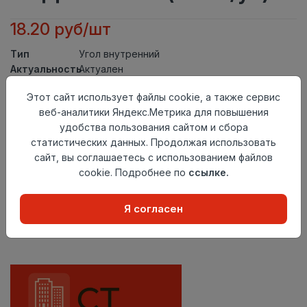
18.20 руб/шт
Тип
Угол внутренний
Актуальность
Актуален
Материал
ПВХ
Этот сайт использует файлы cookie, а также сервис
Осталось
44 шт
веб-аналитики Яндекс.Метрика для повышения
удобства пользования сайтом и сбора
Добавить в корзину
статистических данных. Продолжая использовать
сайт, вы соглашаетесь с использованием файлов
Внимание! Внешний вид товара может отличаться от
представленного на настоящем сайте. Проверяйте
cookie. Подробнее по
ссылке.
наличие необходимых характеристик и комплектации
в момент приобретения товара.
Я согласен