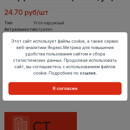
24.70 руб/шт
Тип
Угол наружный
Актуальность
Актуален
Материал
ПВХ
Этот сайт использует файлы cookie, а также сервис
Осталось
52 шт
веб-аналитики Яндекс.Метрика для повышения
удобства пользования сайтом и сбора
Добавить в корзину
статистических данных. Продолжая использовать
сайт, вы соглашаетесь с использованием файлов
Внимание! Внешний вид товара может отличаться от
представленного на настоящем сайте. Проверяйте
cookie. Подробнее по
ссылке.
наличие необходимых характеристик и комплектации
в момент приобретения товара.
Я согласен