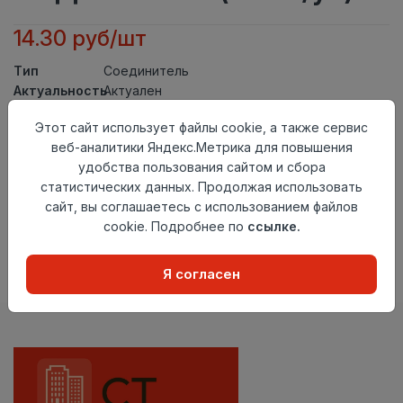
14.30 руб/шт
Тип
Соединитель
Актуальность
Актуален
Материал
ПВХ
Этот сайт использует файлы cookie, а также сервис
Осталось
174 шт
веб-аналитики Яндекс.Метрика для повышения
удобства пользования сайтом и сбора
Добавить в корзину
статистических данных. Продолжая использовать
сайт, вы соглашаетесь с использованием файлов
Внимание! Внешний вид товара может отличаться от
представленного на настоящем сайте. Проверяйте
cookie. Подробнее по
ссылке.
наличие необходимых характеристик и комплектации
в момент приобретения товара.
Я согласен