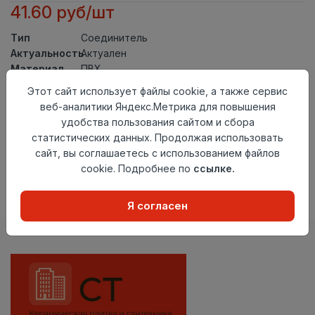
41.60 руб/шт
Тип
Соединитель
Актуальность
Актуален
Материал
ПВХ
Этот сайт использует файлы cookie, а также сервис
Осталось
129 шт
веб-аналитики Яндекс.Метрика для повышения
Добавить в корзину
удобства пользования сайтом и сбора
статистических данных. Продолжая использовать
Внимание! Внешний вид товара может отличаться от
сайт, вы соглашаетесь с использованием файлов
представленного на настоящем сайте. Проверяйте
cookie. Подробнее по
ссылке.
наличие необходимых характеристик и комплектации
в момент приобретения товара.
Я согласен