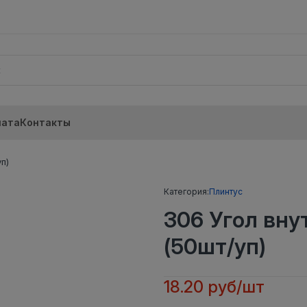
лата
Контакты
п)
Категория:
Плинтус
306 Угол вн
(50шт/уп)
18.20 руб/шт