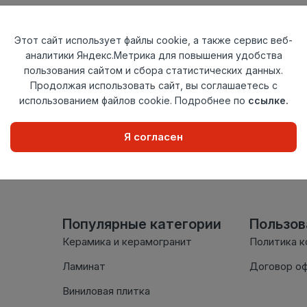
Тип
Угол внутренн
Актуальность
Актуален
Этот сайт использует файлы cookie, а также сервис веб-
Материал
ПВХ
аналитики Яндекс.Метрика для повышения удобства
пользования сайтом и сбора статистических данных.
Осталось
137 шт
Продолжая использовать сайт, вы соглашаетесь с
использованием файлов cookie. Подробнее по
ссылке.
Внимание! Внешний вид т
настоящем сайте. Провер
Я согласен
комплектации в момент п
Популярные категории
Пользо
Керамика и керамогранит
Политика 
Ламинат
Договор о
Виниловая плитка