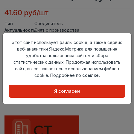
41.60 руб/шт
Тип
Соединитель
Актуальность
Снят с производства
Материал
ПВХ
Этот сайт использует файлы cookie, а также сервис
Осталось
126 шт
веб-аналитики Яндекс.Метрика для повышения
удобства пользования сайтом и сбора
Добавить в корзину
статистических данных. Продолжая использовать
сайт, вы соглашаетесь с использованием файлов
Внимание! Внешний вид товара может отличаться от
представленного на настоящем сайте. Проверяйте
cookie. Подробнее по
ссылке.
наличие необходимых характеристик и комплектации
в момент приобретения товара.
Я согласен