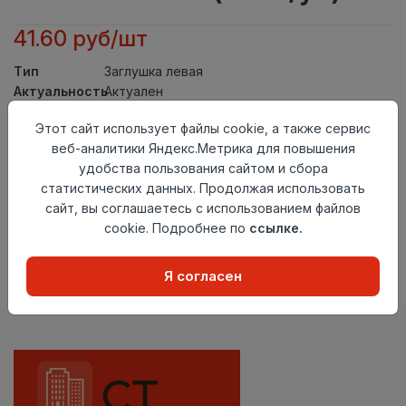
41.60 руб/шт
Тип
Заглушка левая
Актуальность
Актуален
Материал
ПВХ
Этот сайт использует файлы cookie, а также сервис
Осталось
26 шт
веб-аналитики Яндекс.Метрика для повышения
удобства пользования сайтом и сбора
Добавить в корзину
статистических данных. Продолжая использовать
сайт, вы соглашаетесь с использованием файлов
Внимание! Внешний вид товара может отличаться от
представленного на настоящем сайте. Проверяйте
cookie. Подробнее по
ссылке.
наличие необходимых характеристик и комплектации
в момент приобретения товара.
Я согласен