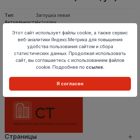
Тип
Заглушка левая
Актуальность
Актуален
Материал
ПВХ
Этот сайт использует файлы cookie, а также сервис
веб-аналитики Яндекс.Метрика для повышения
Нет в наличии
удобства пользования сайтом и сбора
Внимание! Внешний вид товара может отличаться от
статистических данных. Продолжая использовать
представленного на настоящем сайте. Проверяйте
сайт, вы соглашаетесь с использованием файлов
наличие необходимых характеристик и комплектации
cookie. Подробнее по
ссылке.
в момент приобретения товара.
Я согласен
Страницы