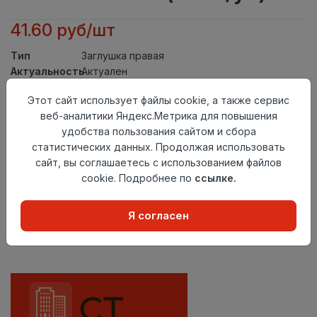
41.60 руб/шт
Тип
Заглушка правая
Актуальность
Актуален
Материал
ПВХ
Этот сайт использует файлы cookie, а также сервис
Осталось
157 шт
веб-аналитики Яндекс.Метрика для повышения
удобства пользования сайтом и сбора
Добавить в корзину
статистических данных. Продолжая использовать
сайт, вы соглашаетесь с использованием файлов
Внимание! Внешний вид товара может отличаться от
представленного на настоящем сайте. Проверяйте
cookie. Подробнее по
ссылке.
наличие необходимых характеристик и комплектации
в момент приобретения товара.
Я согласен