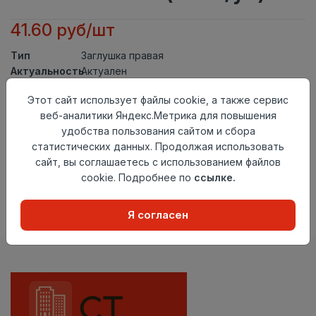
41.60 руб/шт
Тип
Заглушка правая
Актуальность
Актуален
Материал
ПВХ
Этот сайт использует файлы cookie, а также сервис
Осталось
59 шт
веб-аналитики Яндекс.Метрика для повышения
удобства пользования сайтом и сбора
Добавить в корзину
статистических данных. Продолжая использовать
сайт, вы соглашаетесь с использованием файлов
Внимание! Внешний вид товара может отличаться от
представленного на настоящем сайте. Проверяйте
cookie. Подробнее по
ссылке.
наличие необходимых характеристик и комплектации
в момент приобретения товара.
Я согласен