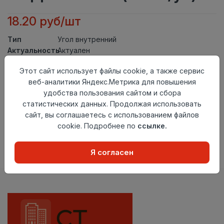
18.20 руб/шт
Тип
Угол внутренний
Актуальность
Актуален
Материал
ПВХ
Этот сайт использует файлы cookie, а также сервис
Осталось
50 шт
веб-аналитики Яндекс.Метрика для повышения
удобства пользования сайтом и сбора
Добавить в корзину
статистических данных. Продолжая использовать
сайт, вы соглашаетесь с использованием файлов
Внимание! Внешний вид товара может отличаться от
представленного на настоящем сайте. Проверяйте
cookie. Подробнее по
ссылке.
наличие необходимых характеристик и комплектации
в момент приобретения товара.
Я согласен